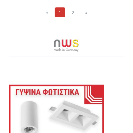
Previous
Next
«
1
2
»