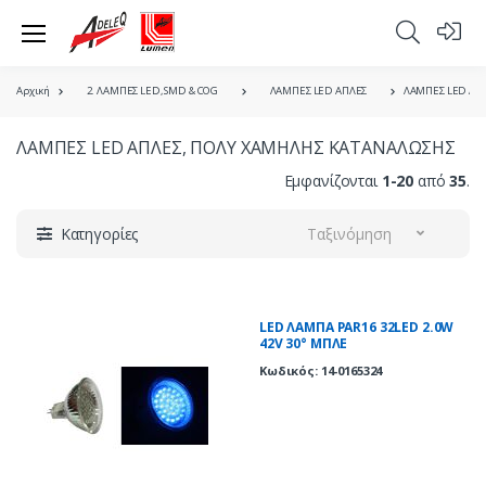
Αρχική
2. ΛΑΜΠΕΣ LED, SMD & COG
ΛΑΜΠΕΣ LED ΑΠΛΕΣ
ΛΑΜΠΕΣ LED ΑΠ
ΛΑΜΠΕΣ LED ΑΠΛΕΣ, ΠΟΛΥ ΧΑΜΗΛΗΣ ΚΑΤΑΝΑΛΩΣΗΣ
Εμφανίζονται
1-20
από
35
.
Κατηγορίες
Ταξινόμηση
LED ΛΑΜΠΑ PAR16 32LED 2.0W
42V 30° ΜΠΛΕ
Κωδικός: 14-0165324