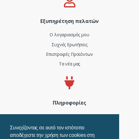
Εξυπηρέτηση πελατών
Ο λογαριασμός μου
Συχνές Ερωτήσεις
Επιστροφές Προϊόντων
Τα νέα μας
Πληροφορίες
Πιστοποιητικά και ISO
Όροι Χρήσης
Συνεχίζοντας σε αυτό τον ιστότοπο
αποδέχεστε την χρήση των cookies στη
Τρόποι Πληρωμής