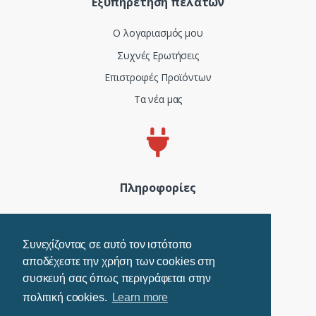
Εξυπηρέτηση πελατών
Ο λογαριασμός μου
Συχνές Ερωτήσεις
Επιστροφές Προϊόντων
Τα νέα μας
Πληροφορίες
Πιστοποιητικά και ISO
Όροι Χρήσης
Συνεχίζοντας σε αυτό τον ιστότοπο
αποδέχεστε την χρήση των cookies στη
Τρόποι Πληρωμής
συσκευή σας όπως περιγράφεται στην
Πολιτική Cookies
πολιτική cookies.
Learn more