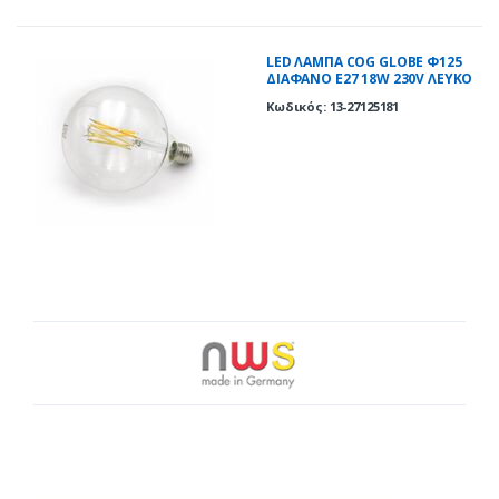
LED ΛΑΜΠΑ COG GLOBE Φ125
ΔΙΑΦΑΝΟ Ε27 18W 230V ΛΕΥΚΟ
4000K
Κωδικός: 13-27125181