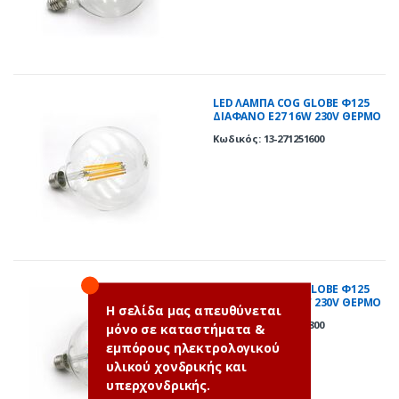
LED ΛΑΜΠΑ COG GLOBE Φ125
ΔΙΑΦΑΝΟ Ε27 16W 230V ΘΕΡΜΟ
2800K
Κωδικός: 13-271251600
LED ΛΑΜΠΑ COG GLOBE Φ125
ΔΙΑΦΑΝΟ Ε27 18W 230V ΘΕΡΜΟ
Η σελίδα μας απευθύνεται
2800K
Κωδικός: 13-271251800
μόνο σε καταστήματα &
εμπόρους ηλεκτρολογικού
υλικού χονδρικής και
υπερχονδρικής.