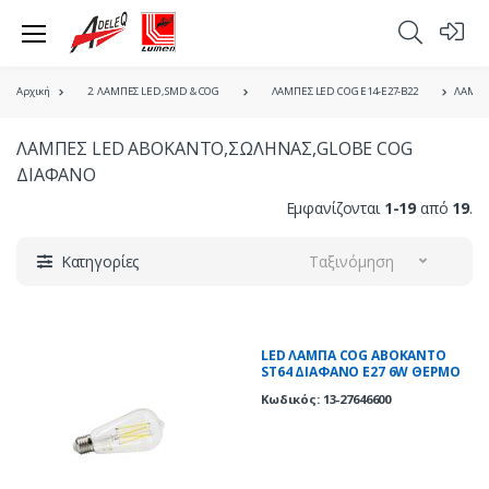
Αρχική
2. ΛΑΜΠΕΣ LED, SMD & COG
ΛΑΜΠΕΣ LED COG E14-E27-B22
ΛΑΜΠΕ
ΛΑΜΠΕΣ LED ΑΒΟΚΑΝΤΟ,ΣΩΛΗΝΑΣ,GLOBE COG
ΔΙΑΦΑΝO
Εμφανίζονται
1-19
από
19
.
Κατηγορίες
Ταξινόμηση
LED ΛΑΜΠΑ COG ΑΒΟΚΑΝΤΟ
ST64 ΔΙΑΦΑΝΟ Ε27 6W ΘΕΡΜΟ
2700K
Κωδικός: 13-27646600