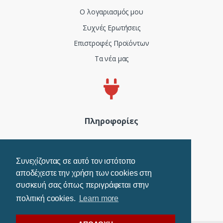
Ο λογαριασμός μου
Συχνές Ερωτήσεις
Επιστροφές Προϊόντων
Τα νέα μας
Πληροφορίες
Πιστοποιητικά και ISO
Όροι Χρήσης
Συνεχίζοντας σε αυτό τον ιστότοπο
αποδέχεστε την χρήση των cookies στη
Τρόποι Πληρωμής
συσκευή σας όπως περιγράφεται στην
Πολιτική Cookies
πολιτική cookies.
Learn more