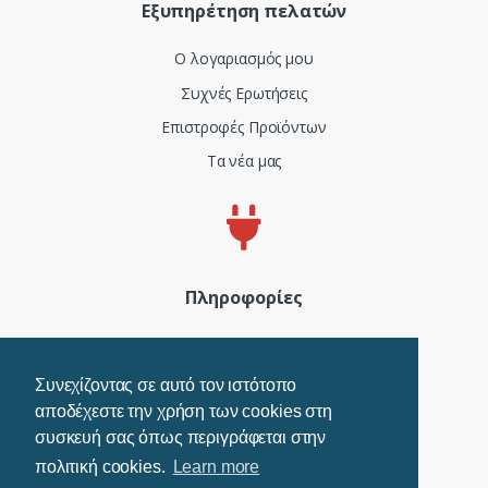
Εξυπηρέτηση πελατών
Ο λογαριασμός μου
Συχνές Ερωτήσεις
Επιστροφές Προϊόντων
Τα νέα μας
Πληροφορίες
Πιστοποιητικά και ISO
Όροι Χρήσης
Συνεχίζοντας σε αυτό τον ιστότοπο
αποδέχεστε την χρήση των cookies στη
Τρόποι Πληρωμής
συσκευή σας όπως περιγράφεται στην
Πολιτική Cookies
πολιτική cookies.
Learn more