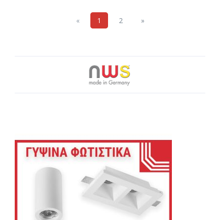
Previous
Next
«
1
2
»