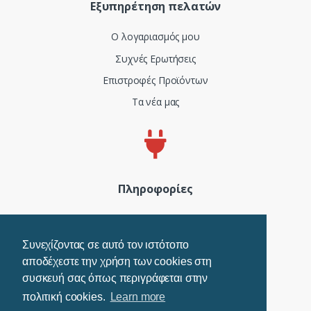
Εξυπηρέτηση πελατών
Ο λογαριασμός μου
Συχνές Ερωτήσεις
Επιστροφές Προϊόντων
Τα νέα μας
Πληροφορίες
Πιστοποιητικά και ISO
Όροι Χρήσης
Συνεχίζοντας σε αυτό τον ιστότοπο
αποδέχεστε την χρήση των cookies στη
Τρόποι Πληρωμής
συσκευή σας όπως περιγράφεται στην
Πολιτική Cookies
πολιτική cookies.
Learn more