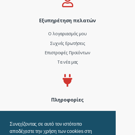
Εξυπηρέτηση πελατών
Ο λογαριασμός μου
Συχνές Ερωτήσεις
Επιστροφές Προϊόντων
Τα νέα μας
Πληροφορίες
Πιστοποιητικά και ISO
Όροι Χρήσης
Συνεχίζοντας σε αυτό τον ιστότοπο
αποδέχεστε την χρήση των cookies στη
Τρόποι Πληρωμής