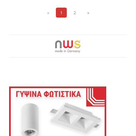
Previous
Next
«
1
2
»