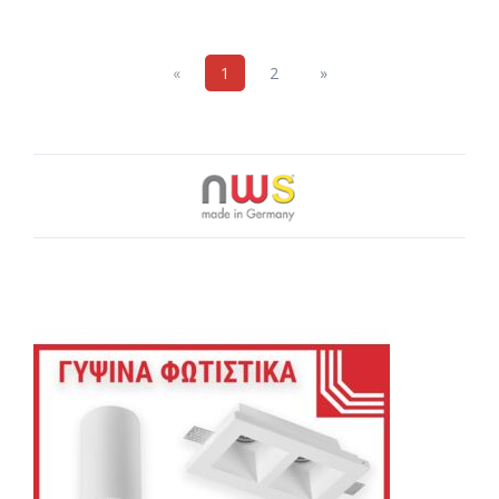
Previous
Next
«
1
2
»