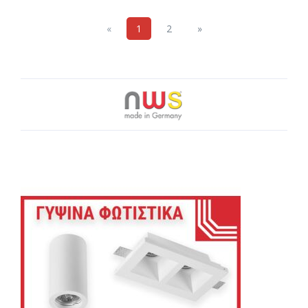
Previous
Next
«
1
2
»