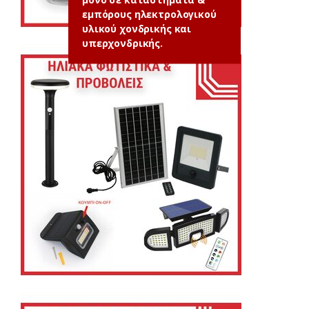
εμπόρους ηλεκτρολογικού
υλικού χονδρικής και
υπερχονδρικής.