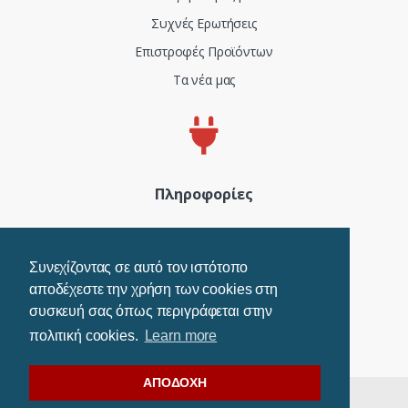
Συχνές Ερωτήσεις
Επιστροφές Προϊόντων
Τα νέα μας
Πληροφορίες
Πιστοποιητικά και ISO
Όροι Χρήσης
Συνεχίζοντας σε αυτό τον ιστότοπο
αποδέχεστε την χρήση των cookies στη
Τρόποι Πληρωμής
συσκευή σας όπως περιγράφεται στην
Πολιτική Cookies
πολιτική cookies.
Learn more
ΑΠΟΔΟΧΗ
©
Adeleq
- All rights Reserved